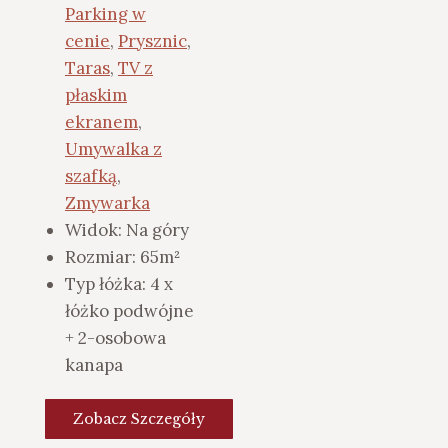
Parking w
cenie
,
Prysznic
,
Taras
,
TV z
płaskim
ekranem
,
Umywalka z
szafką
,
Zmywarka
Widok:
Na góry
Rozmiar:
65m²
Typ łóżka:
4 x
łóżko podwójne
+ 2-osobowa
kanapa
Zobacz Szczegóły