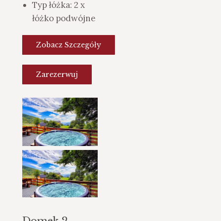
Typ łóżka:
2 x
łóżko podwójne
Zobacz Szczegóły
Zarezerwuj
Domek 2,