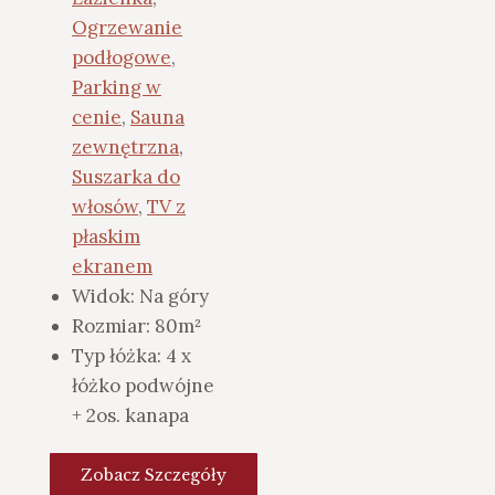
Ogrzewanie
podłogowe
,
Parking w
cenie
,
Sauna
zewnętrzna
,
Suszarka do
włosów
,
TV z
płaskim
ekranem
Widok:
Na góry
Rozmiar:
80m²
Typ łóżka:
4 x
łóżko podwójne
+ 2os. kanapa
Zobacz Szczegóły