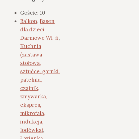
Goście:
10
Balkon
,
Basen
dla dzieci
,
Darmowe Wi-fi
,
Kuchnia
(zastawa
stołowa,
sztućce, garnki,
patelnia,
czajnik,
zmywarka,
ekspres,
mikrofala,
indukcja,
lodówka)
,
Łazienka
,