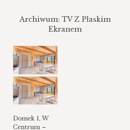
Archiwum:
TV Z Płaskim
Ekranem
Jesteś tutaj:
Domek 1, W
Centrum –