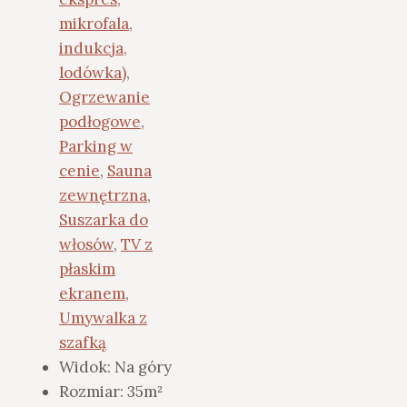
mikrofala,
indukcja,
lodówka)
,
Ogrzewanie
podłogowe
,
Parking w
cenie
,
Sauna
zewnętrzna
,
Suszarka do
włosów
,
TV z
płaskim
ekranem
,
Umywalka z
szafką
Widok:
Na góry
Rozmiar:
35m²