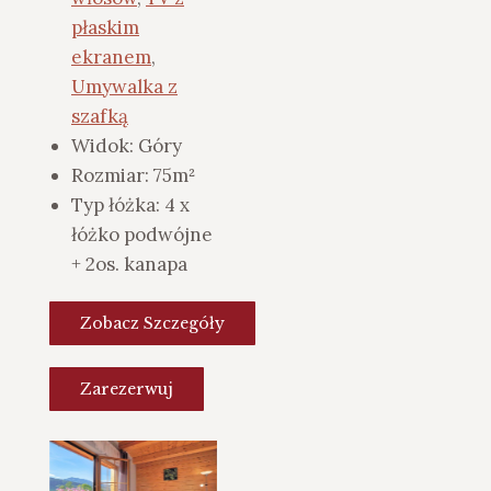
płaskim
ekranem
,
Umywalka z
szafką
Widok:
Góry
Rozmiar:
75m²
Typ łóżka:
4 x
łóżko podwójne
+ 2os. kanapa
Zobacz Szczegóły
Zarezerwuj