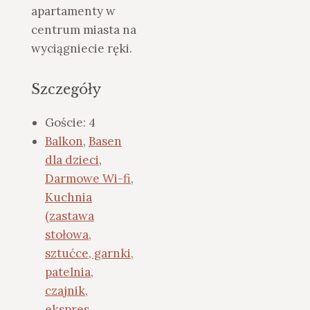
apartamenty w
centrum miasta na
wyciągniecie ręki.
Szczegóły
Goście:
4
Balkon
,
Basen
dla dzieci
,
Darmowe Wi-fi
,
Kuchnia
(zastawa
stołowa,
sztućce, garnki,
patelnia,
czajnik,
ekspres,