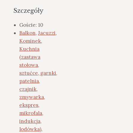
Szczegóły
Goście:
10
Balkon
,
Jacuzzi
,
Kominek
,
Kuchnia
(zastawa
stołowa,
sztućce, garnki,
patelnia,
czajnik,
zmywarka,
ekspres,
mikrofala,
indukcja,
lodówka)
,