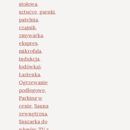
stołowa,
sztućce, garnki,
patelnia,
czajnik,
zmywarka,
ekspres,
mikrofala,
indukcja,
lodówka)
,
Łazienka
,
Ogrzewanie
podłogowe
,
Parking w
cenie
,
Sauna
zewnętrzna
,
Suszarka do
włosów
,
TV z