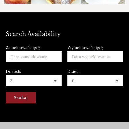
Search Availability
Zameldować się:
*
Wymeldować się:
*
Dorośli:
Dzieci: