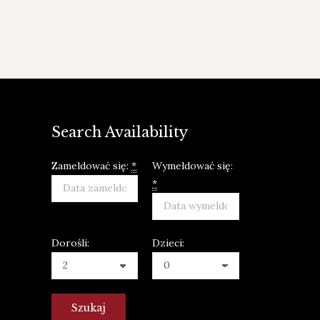
Search Availability
Zameldować się:
*
Wymeldować się:
*
Dorośli:
Dzieci: