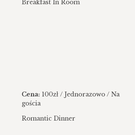
Breakfast In Room
Cena:
100
zł
/ Jednorazowo / Na
gościa
Romantic Dinner