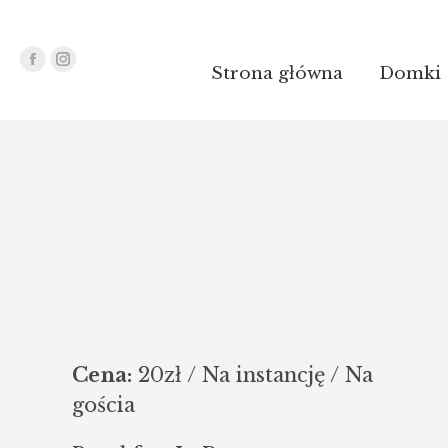
Facebook
Instagram
Strona główna
Domki
otworzy
otworzy
się
się
w
w
nowym
nowym
oknie
oknie
Cena:
20
zł
/ Na instancję / Na
gościa